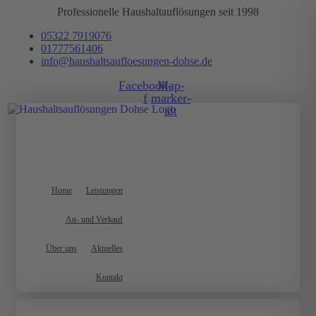
Zum
Professionelle Haushaltauflösungen seit 1998
Inhalt
05322 7919076
wechseln
01777561406
info@haushaltsaufloesungen-dohse.de
Facebook-
Map-
f
marker-
alt
Home
Leistungen
An- und Verkauf
Über uns
Aktuelles
Kontakt