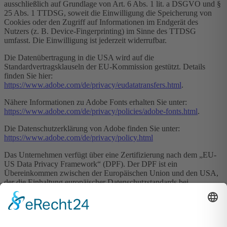
ausschließlich auf Grundlage von Art. 6 Abs. 1 lit. a DSGVO und §
25 Abs. 1 TTDSG, soweit die Einwilligung die Speicherung von
Cookies oder den Zugriff auf Informationen im Endgerät des
Nutzers (z. B. Device-Fingerprinting) im Sinne des TTDSG
umfasst. Die Einwilligung ist jederzeit widerrufbar.
Die Datenübertragung in die USA wird auf die
Standardvertragsklauseln der EU-Kommission gestützt. Details
finden Sie hier:
https://www.adobe.com/de/privacy/eudatatransfers.html
.
Nähere Informationen zu Adobe Fonts erhalten Sie unter:
https://www.adobe.com/de/privacy/policies/adobe-fonts.html
.
Die Datenschutzerklärung von Adobe finden Sie unter:
https://www.adobe.com/de/privacy/policy.html
Das Unternehmen verfügt über eine Zertifizierung nach dem „EU-
US Data Privacy Framework“ (DPF). Der DPF ist ein
Übereinkommen zwischen der Europäischen Union und den USA,
der die Einhaltung europäischer Datenschutzstandards bei
Datenverarbeitungen in den USA gewährleisten soll. Jedes nach
dem DPF zertifizierte Unternehmen verpflichtet sich, diese
Datenschutzstandards einzuhalten. Weitere Informationen hierzu
erhalten Sie vom Anbieter unter folgendem Link: